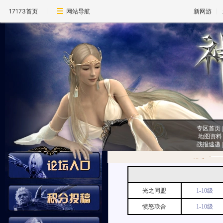
17173首页
网站导航
新网游
专区首页
地图资料
战报速递
光之同盟
1-10级
愤怒联合
1-10级