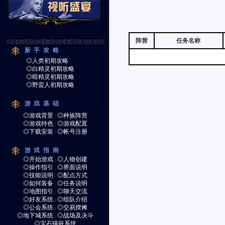
阵营
任务名称
新手攻略
◎人类初期攻略
◎白精灵初期攻略
◎暗精灵初期攻略
◎野蛮人初期攻略
游戏基础
◎游戏背景
|
◎种族阵营
◎游戏特色
|
◎游戏配置
◎下载安装
|
◎帐号注册
游戏指南
◎开始游戏
|
◎人物创建
◎操作指引
|
◎界面说明
◎技能说明
|
◎配点方式
◎如何装备
|
◎任务说明
◎地图指引
|
◎聊天交流
◎好友系统
|
◎组队介绍
◎公会系统
|
◎交易摆摊
◎地下城系统
|
◎战场及决斗
◎宝石镶嵌系统