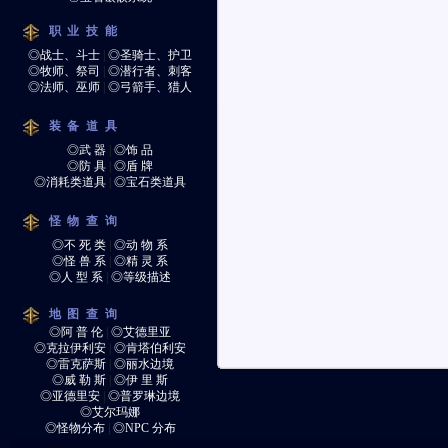
职业技能
◎战士、斗士
|
◎圣骑士、护卫
◎牧师、祭司
|
◎潜行者、刺客
◎法师、巫师
|
◎弓箭手、猎人
装备道具
◎武 器
|
◎饰 品
◎防 具
|
◎盾 牌
◎消耗类道具
|
◎宝石类道具
怪物查询
◎不 死 类
|
◎动 物 系
◎怪 兽 系
|
◎精 灵 系
◎人 型 系
|
◎等级描述
地图查询
◎阿 普 伦
|
◎艾德里亚
◎克拉伊利安
|
◎肯塔伯利安
◎雷克萨斯
|
◎丽水边境
◎威 勒 斯
|
◎伊 里 斯
◎亚德里安
|
◎普罗琳边境
◎艾尔玛娜
◎怪物分布
|
◎NPC 分布