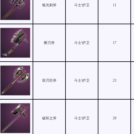
银光刺斧
斗士\护卫
11
断刃斧
斗士\护卫
17
双刃巨斧
斗士\护卫
23
破坏之斧
斗士\护卫
29