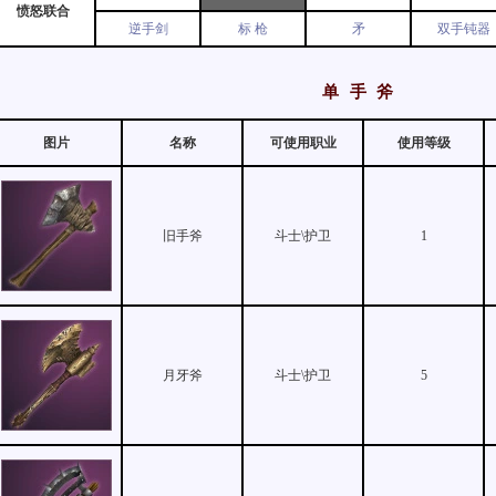
愤怒联合
逆手剑
标 枪
矛
双手钝器
单 手 斧
图片
名称
可使用职业
使用等级
旧手斧
斗士\护卫
1
月牙斧
斗士\护卫
5