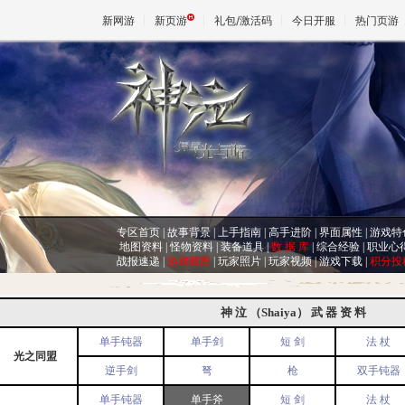
新网游
新页游
礼包/激活码
今日开服
热门页游
魔兽
天堂
王权与
专区首页
|
故事背景
|
上手指南
|
高手进阶
|
界面属性
|
游戏特
地图资料
|
怪物资料
|
装备道具
|
数 据 库
|
综合经验
|
职业心
战报速递
|
游戏截图
|
玩家照片
|
玩家视频
|
游戏下载
|
积分投
神 泣 （Shaiya） 武 器 资 料
单手钝器
单手剑
短 剑
法 杖
光之同盟
逆手剑
弩
枪
双手钝器
单手钝器
单手斧
短 剑
法 杖