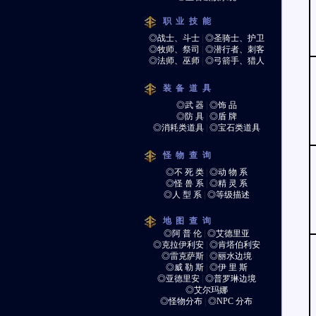
职业技能
◎战士、斗士
|
◎圣骑士、护卫
◎牧师、祭司
|
◎潜行者、刺客
◎法师、巫师
|
◎弓箭手、猎人
装备道具
◎武 器
|
◎饰 品
◎防 具
|
◎盾 牌
◎消耗类道具
|
◎宝石类道具
怪物查询
◎不 死 类
|
◎动 物 系
◎怪 兽 系
|
◎精 灵 系
◎人 型 系
|
◎等级描述
地图查询
◎阿 普 伦
|
◎艾德里亚
◎克拉伊利安
|
◎肯塔伯利安
◎雷克萨斯
|
◎丽水边境
◎威 勒 斯
|
◎伊 里 斯
◎亚德里安
|
◎普罗琳边境
◎艾尔玛娜
◎怪物分布
|
◎NPC 分布