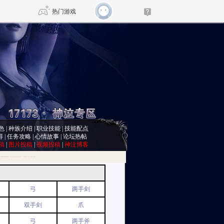
热门游戏
DNF
传奇4
剑网3旗舰版
新天龙八部
自由
诛仙世界
仙剑世界
色
|
种族介绍
|
职业技能
|
技能配点
得
|
任务攻略
|
心情故事
|
论坛热帖
稿
|
图片投稿
|
视频投稿
|
神泣博客
弓
两手剑
双手剑
爪
弓
两手斧