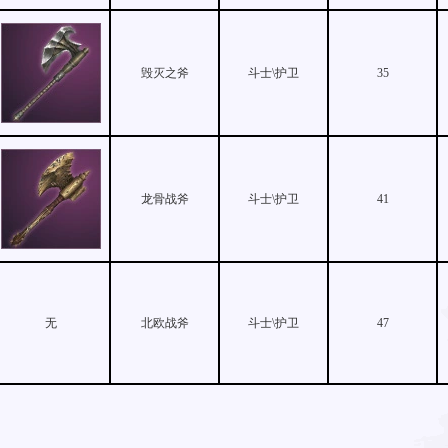
毁灭之斧
斗士\护卫
35
龙骨战斧
斗士\护卫
41
无
北欧战斧
斗士\护卫
47