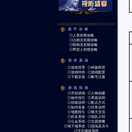
新手攻略
◎人类初期攻略
◎白精灵初期攻略
◎暗精灵初期攻略
◎野蛮人初期攻略
游戏基础
◎游戏背景
|
◎种族阵营
◎游戏特色
|
◎游戏配置
◎下载安装
|
◎帐号注册
游戏指南
◎开始游戏
|
◎人物创建
◎操作指引
|
◎界面说明
◎技能说明
|
◎配点方式
◎如何装备
|
◎任务说明
◎地图指引
|
◎聊天交流
◎好友系统
|
◎组队介绍
◎公会系统
|
◎交易摆摊
◎地下城系统
|
◎战场及决斗
◎宝石镶嵌系统