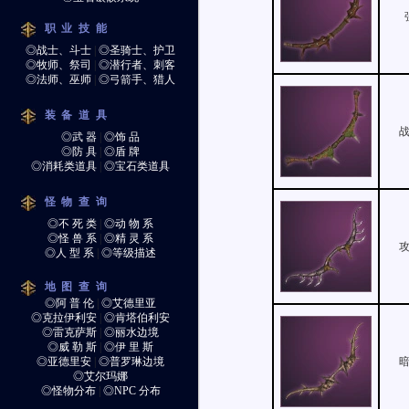
职业技能
◎战士、斗士
|
◎圣骑士、护卫
◎牧师、祭司
|
◎潜行者、刺客
◎法师、巫师
|
◎弓箭手、猎人
装备道具
◎武 器
|
◎饰 品
◎防 具
|
◎盾 牌
◎消耗类道具
|
◎宝石类道具
怪物查询
◎不 死 类
|
◎动 物 系
◎怪 兽 系
|
◎精 灵 系
◎人 型 系
|
◎等级描述
地图查询
◎阿 普 伦
|
◎艾德里亚
◎克拉伊利安
|
◎肯塔伯利安
◎雷克萨斯
|
◎丽水边境
◎威 勒 斯
|
◎伊 里 斯
◎亚德里安
|
◎普罗琳边境
◎艾尔玛娜
◎怪物分布
|
◎NPC 分布