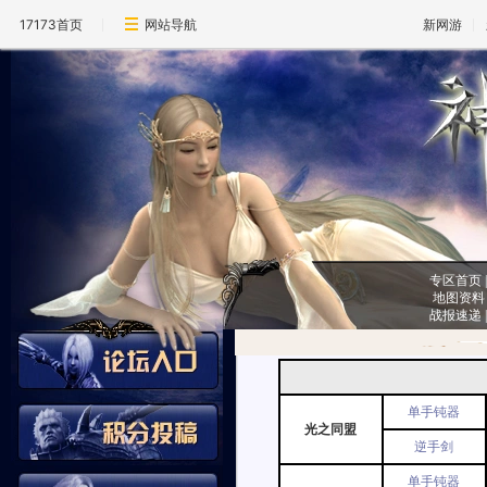
17173首页
网站导航
新网游
专区首页
地图资料
战报速递
单手钝器
光之同盟
逆手剑
单手钝器