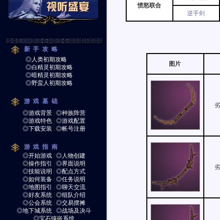
愤怒联合
逆手剑
新手攻略
◎人类初期攻略
图片
◎白精灵初期攻略
◎暗精灵初期攻略
◎野蛮人初期攻略
游戏基础
◎游戏背景
|
◎种族阵营
◎游戏特色
|
◎游戏配置
◎下载安装
|
◎帐号注册
游戏指南
◎开始游戏
|
◎人物创建
◎操作指引
|
◎界面说明
◎技能说明
|
◎配点方式
◎如何装备
|
◎任务说明
◎地图指引
|
◎聊天交流
◎好友系统
|
◎组队介绍
◎公会系统
|
◎交易摆摊
◎地下城系统
|
◎战场及决斗
◎宝石镶嵌系统