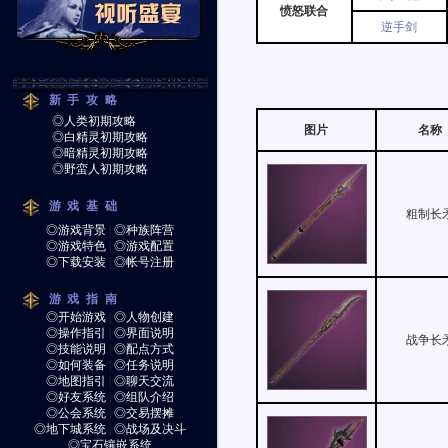
愤怒联合
逆手剑
新手攻略
◎人类初期攻略
图片
名称
◎白精灵初期攻略
◎暗精灵初期攻略
◎野蛮人初期攻略
游戏基础
粗制长
◎游戏背景
|
◎种族阵营
◎游戏特色
|
◎游戏配置
◎下载安装
|
◎帐号注册
游戏指南
◎开始游戏
|
◎人物创建
◎操作指引
|
◎界面说明
战争长
◎技能说明
|
◎配点方式
◎如何装备
|
◎任务说明
◎地图指引
|
◎聊天交流
◎好友系统
|
◎组队介绍
◎公会系统
|
◎交易摆摊
◎地下城系统
|
◎战场及决斗
◎宝石镶嵌系统