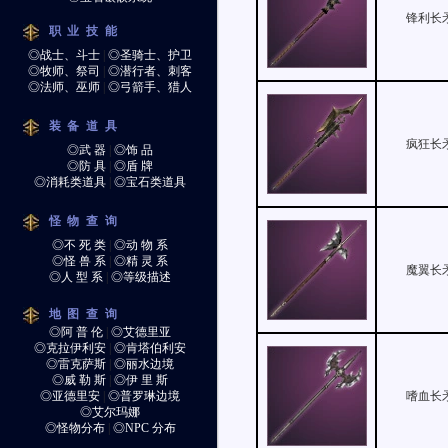
锋利长
职业技能
◎战士、斗士
|
◎圣骑士、护卫
◎牧师、祭司
|
◎潜行者、刺客
◎法师、巫师
|
◎弓箭手、猎人
装备道具
疯狂长
◎武 器
|
◎饰 品
◎防 具
|
◎盾 牌
◎消耗类道具
|
◎宝石类道具
怪物查询
◎不 死 类
|
◎动 物 系
◎怪 兽 系
|
◎精 灵 系
魔翼长
◎人 型 系
|
◎等级描述
地图查询
◎阿 普 伦
|
◎艾德里亚
◎克拉伊利安
|
◎肯塔伯利安
◎雷克萨斯
|
◎丽水边境
◎威 勒 斯
|
◎伊 里 斯
◎亚德里安
|
◎普罗琳边境
嗜血长
◎艾尔玛娜
◎怪物分布
|
◎NPC 分布