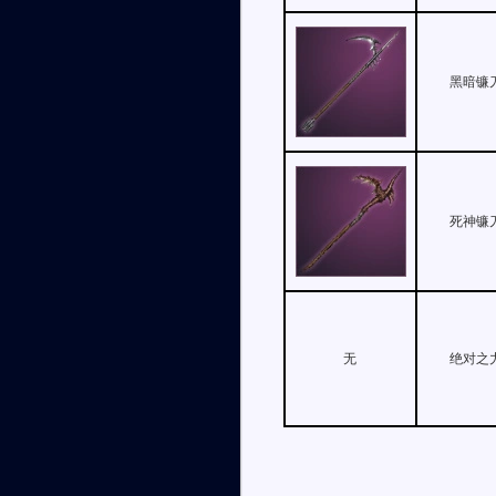
黑暗镰
死神镰
无
绝对之