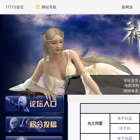
17173首页
网站导航
新网游
专区首页
地图资料
战报速递
单手钝器
光之同盟
逆手剑
单手钝器